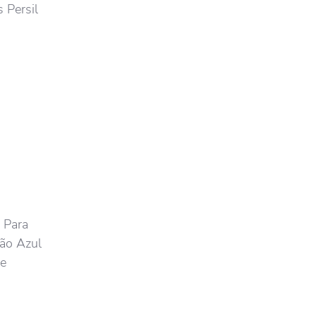
 Persil
 Para
bão Azul
 e