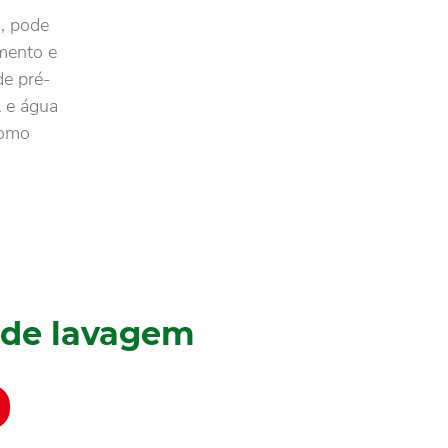
o, pode
amento e
de pré-
l e água
como
 de lavagem