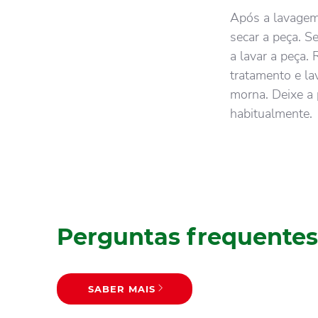
Após a lavagem,
secar a peça. Se
a lavar a peça
tratamento e la
morna. Deixe a 
habitualmente.
Perguntas frequentes
SABER MAIS