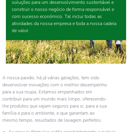
soluções para um desenvolvimento sustentável e
construir o nosso negócio de forma responsável e
com sucesso económico. Tal inclui todas as
atividades da nossa empresa e toda a nossa cadeia
de valor.
A nossa paixão, há já várias gerações, tem sido
desenvolver inovações com o melhor desempenho
para a sua roupa. Estamos empenhados em
contribuir para um mundo mais limpo, oferecendo-
lhe produtos que sejam seguros para si, para a sua
família e para o ambiente, e que garantam ao
mesmo tempo, resultados de lavagem perfeitos.