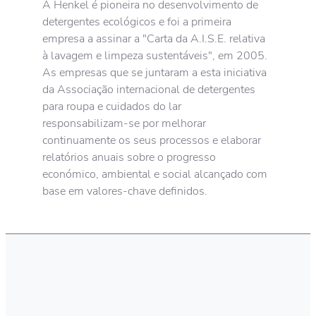
A Henkel é pioneira no desenvolvimento de
detergentes ecológicos e foi a primeira
empresa a assinar a "Carta da A.I.S.E. relativa
à lavagem e limpeza sustentáveis", em 2005.
As empresas que se juntaram a esta iniciativa
da Associação internacional de detergentes
para roupa e cuidados do lar
responsabilizam-se por melhorar
continuamente os seus processos e elaborar
relatórios anuais sobre o progresso
económico, ambiental e social alcançado com
base em valores-chave definidos.
Limpeza higiénica
A roupa limpa contribui para um ambiente
saudável para si e para a sua família. Os