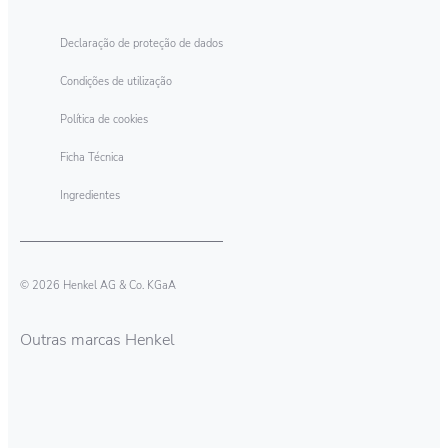
nossos produtos Persil, com a tecnologia de
limpeza profunda, vão manter a sua roupa
Declaração de proteção de dados
higienicamente limpa.
Condições de utilização
Política de cookies
Ficha Técnica
Ingredientes
© 2026 Henkel AG & Co. KGaA
Outras marcas Henkel